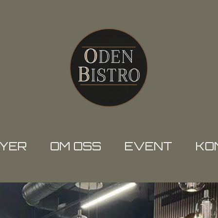
YER
OM OSS
EVENT
KO