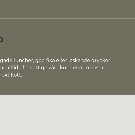
o
lagade luncher, god fika eller läskande drycker
rävar alltid efter att ge våra kunder den bästa
nskt kött.