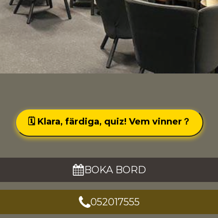
🗓 Klara, färdiga, quiz! Vem vinner？
BOKA BORD
052017555