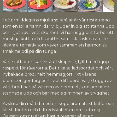
I eftermiddagens mjuka solstrålar är vår restaurang
som en stilla hamn, där vi bjuder in dig att stanna upp
och njuta av livets skönhet. Vi har noggrant förberett
mustiga kött- och fiskrätter samt klassisk pasta, tre
läckra alternativ som väver samman en harmonisk
smakmelodi på din tunga.
Varje rätt är en kärleksfull skapelse, fylld med djup
respekt för råvarorna. Det rika salladsbordet och vårt
nybakade bröd, helt hemmagjort, likt vårens
blomster, ger färg och liv åt ditt bord. Varje tugga av
vårt bröd bär på värmen av hemmet, som om tiden
stannade upp och bar med sig minnen av trygghet.
Avsluta din måltid med en kopp aromatiskt kaffe, och
låt stillheten och tillfredsställelsen omsluta dig.
Oavsett om du är en hastig resenär eller en