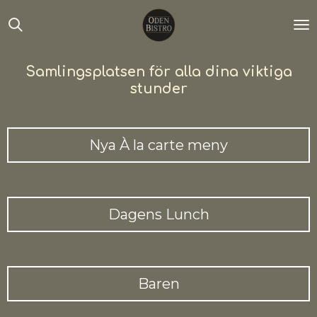
Hoppa
till
huvudinnehållet
Samlingsplatsen
för alla dina viktiga
stunder
Nya À la carte meny
Dagens Lunch
Baren