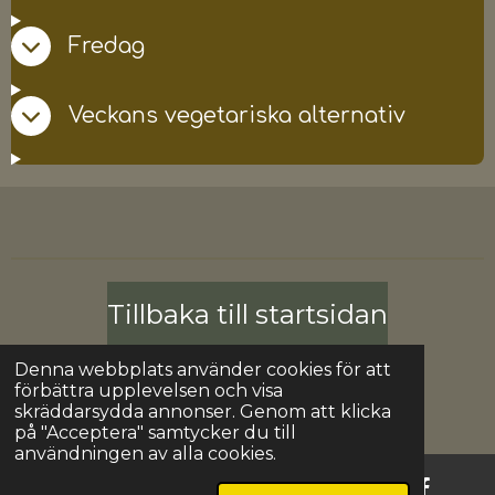
Fredag
Veckans vegetariska alternativ
Tillbaka till startsidan
Denna webbplats använder cookies för att
Dela
Dela med sig
Dela
Dela
förbättra upplevelsen och visa
© 2024 - 2026 OdenBistro
skräddarsydda annonser. Genom att klicka
Drivs av
Webador
på "Acceptera" samtycker du till
användningen av alla cookies.