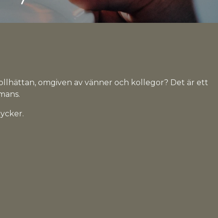
ollhättan, omgiven av vänner och kollegor? Det är ett
mmans.
rycker.