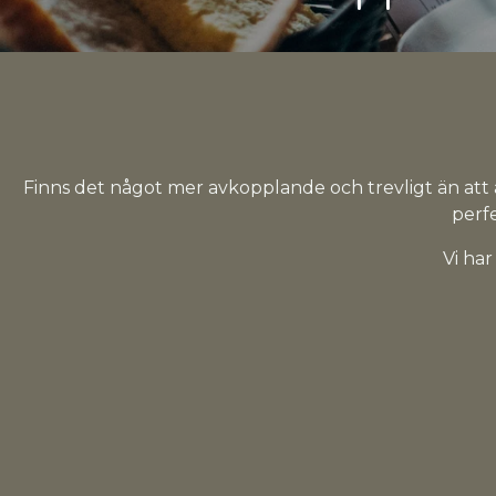
Finns det något mer avkopplande och trevligt än att 
perfe
Vi har