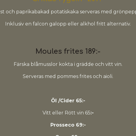
st och paprikabakad potatiskaka serveras med grönpepp
Inklusiv en falcon galopp eller alkhol fritt alternativ.
Moules frites 189:-
Färska blåmusslor kokta i grädde och vitt vin.
Serveras med pommes frites och aioli.
Öl /Cider 65:-
Vitt eller Rött vin 65
:-
Prosseco 69:-