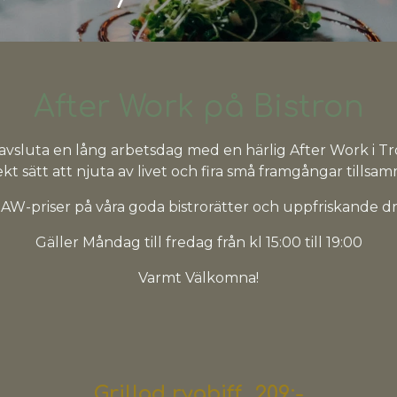
After Work på Bistron
avsluta en lång arbetsdag med en härlig After Work i Tr
kt sätt att njuta av livet och fira små framgångar tillsa
 AW-priser på våra goda bistrorätter och uppfriskande d
Gäller Måndag till fredag från kl 15:00 till 19:00
Varmt Välkomna!
Grillad rygbiff 209:-