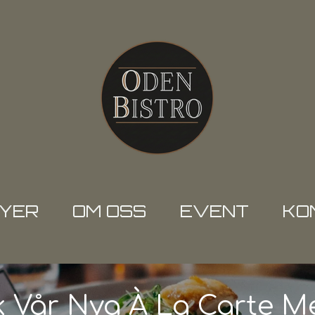
YER
OM OSS
EVENT
KO
 Vår Nya À La Carte M