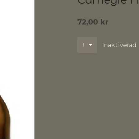
Carnegie H
72,00 kr
Inaktiverad