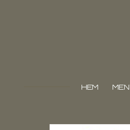
Hoppa
till
huvudinnehållet
HEM
MEN