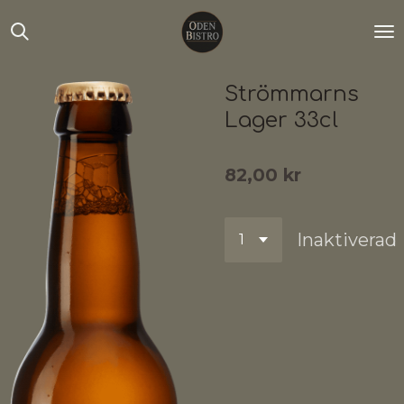
Hoppa
till
huvudinnehållet
Strömmarns
Lager 33cl
82,00 kr
Inaktiverad