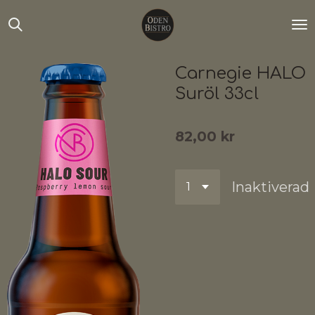
Hoppa
till
huvudinnehållet
Carnegie HALO
Suröl 33cl
82,00 kr
Inaktiverad